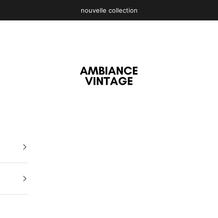
nouvelle collection
t
AmbianceVintage