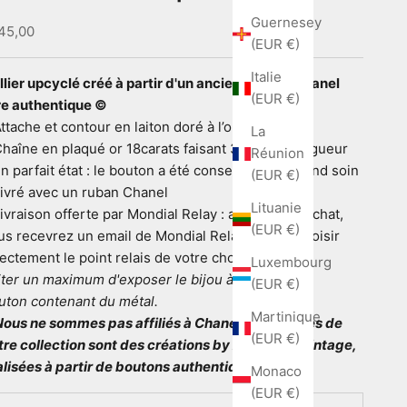
Guernesey
ix de vente
45,00
(EUR €)
Italie
llier upcyclé créé à partir d'un ancien bouton Chanel
(EUR €)
re authentique ©️
ttache et contour en laiton doré à l’or fin
La
Chaîne en plaqué or 18carats faisant 38cm de longueur
Réunion
En parfait état : le bouton a été conservé avec grand soin
(EUR €)
Livré avec un ruban Chanel
Lituanie
ivraison offerte par Mondial Relay : après votre achat,
(EUR €)
us recevrez un email de Mondial Relay afin de choisir
rectement le point relais de votre choix
Luxembourg
iter un maximum d'exposer le bijou à l'eau, le
(EUR €)
uton contenant du métal.
Martinique
 Nous ne sommes pas affiliés à Chanel. Les articles de
(EUR €)
tre collection sont des créations by AmbianceVintage,
alisées à partir de boutons authentiques.
Monaco
(EUR €)