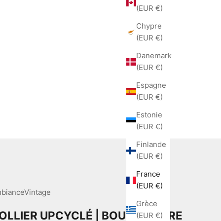
(EUR €)
Chypre
(EUR €)
Danemark
(EUR €)
Espagne
(EUR €)
Estonie
(EUR €)
Finlande
(EUR €)
France
(EUR €)
bianceVintage
Grèce
OLLIER UPCYCLÉ | BOUTON RARE
(EUR €)