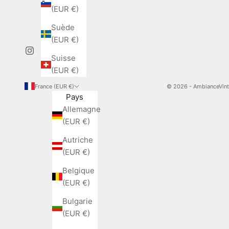
(EUR €)
Suède
(EUR €)
Suisse
(EUR €)
France (EUR €)
© 2026 - AmbianceVin
Pays
Allemagne
(EUR €)
Autriche
(EUR €)
Belgique
(EUR €)
Bulgarie
(EUR €)