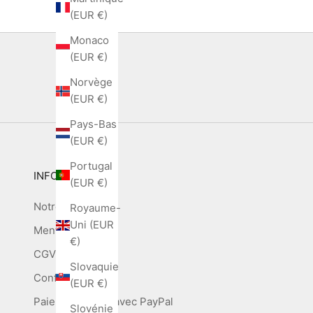
(EUR €)
Monaco
(EUR €)
Norvège
(EUR €)
Pays-Bas
(EUR €)
Portugal
INFOS
(EUR €)
Notre histoire
Royaume-
Uni (EUR
Mentions légales
€)
CGV
Slovaquie
Confidentialité
(EUR €)
Paiement en 4x avec PayPal
Slovénie