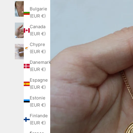
Bulgarie
(EUR €)
Canada
(EUR €)
Chypre
(EUR €)
Danemark
(EUR €)
Espagne
(EUR €)
Estonie
(EUR €)
Finlande
(EUR €)