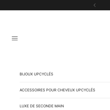
Passer au contenu
Précéden
Ouvrir la navigation
BIJOUX UPCYCLÉS
ACCESSOIRES POUR CHEVEUX UPCYCLÉS
LUXE DE SECONDE MAIN